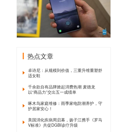
热点文章
卓诗尼：从规模到价值，三重升维重塑舒
适女鞋
千余款自有品牌掀起消费热潮 麦德龙
以“商品力”交出五一成绩单
啄木鸟家庭维修：雨季家电防潮养护，守
护居家安心！
美国消化疾病周启幕，扬子江携手《罗马
V标准》共促DGBI诊疗升级