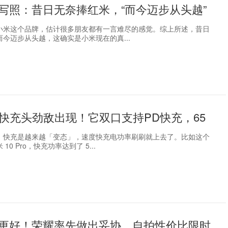
写照：昔日无奈捧红米，“而今迈步从头越”
小米这个品牌，估计很多朋友都有一言难尽的感觉。综上所述，昔日
今迈步从头越，这确实是小米现在的真...
W快充头劲敌出现！它双口支持PD快充，65
，快充是越来越「变态」，速度快充电功率刷刷就上去了。比如这个
10 Pro，快充功率达到了 5...
更好！荣耀率先做出妥协，自拍性价比限时