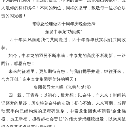
人敬仰的标杆榜样！不同的岗位，同样的坚守，致敬每一位尽心尽
责的闪光者！
陈琼总经理做四十周年庆晚会致辞
颁发中泰龙“功勋奖”
四十年风风雨雨我们共同走过，四十年春华秋实我们共同收
获。
如今，中泰龙的羽翼不断丰满，中泰龙的高度不断刷新，一路
同行，感恩有您！
未来的征程里，更加期待有您，与我们携手并进，继往开来，
合力开创广东中泰龙集团更美好的明天！
集团领导大合唱《光荣与梦想》
四十载，正青春；以初心，敬梦想；以奋斗，向未来！时间铭
记逐梦的足迹，历史镌刻奋斗的功勋！初心不渝、未来可期，当挥
动双手向已经构筑的里程碑道别，中泰龙集团也将朝着“企业强
盛，员工幸福，担得起社会责任”的伟大梦想继续出发，以乘风破
浪之姿开拓卓越事业新华章！