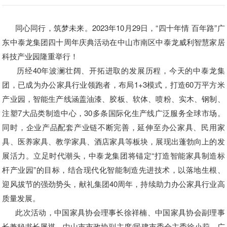
同心同行，筑梦未来。2023年10月29日，“四十年情 百年路”广
东中泰龙集团四十周年庆典活动在中山市南区中泰龙威利智慧家居
科技产业园隆重举行！
历经40年波澜壮阔、开拓进取的发展历程，今天的中泰龙集
团，已成为办公家具行业领跑者，布局1+3模式，打造60万平方米
产业园，智能生产线涵盖油漆、胶板、软体、喷粉、实木、钢制、
注塑7大品类制造中心，30多条国际化生产线广泛服务全球市场。
同时，企业产品配套产业链不断完善，延伸至办公家具、民用家
具、医养家具、教学家具、酒店家具等板块，展现出蓬勃向上的发
展活力。立足时代潮头，中泰龙集团将锚定“打造智能家具制造标
杆产业园”的目标，结合现代化智能制造先进技术，以落地生根、
迎风拔节的强劲势头，献礼集团40周年，持续助力办公家具行业高
质量发展。
此次活动，中国家具协会理事长徐祥楠、中国家具协会副理事
长兼秘书长屠祺、中山市市政协副主席/民建市委会主委徐小莉、广