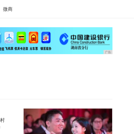
微商
广告
村
新