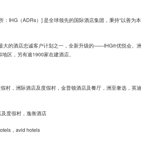
所：IHG（ADRs）] 是全球领先的国际酒店集团，秉持“以善为
最大的酒店忠诚客户计划之一，全新升级的——IHG®优悦会。
和地区，另有逾1900家在建酒店。
度假村，洲际酒店及度假村，金普顿酒店及餐厅，洲至奢选，英
店及度假村，逸衡酒店
，avid hotels