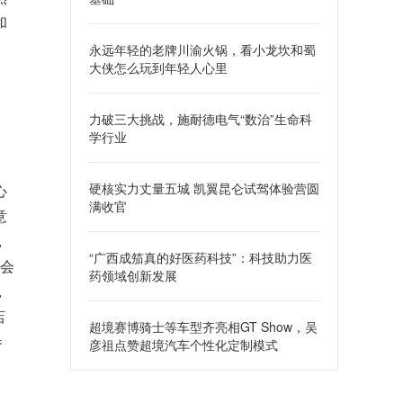
和
永远年轻的老牌川渝火锅，看小龙坎和蜀
大侠怎么玩到年轻人心里
力破三大挑战，施耐德电气“数治”生命科
学行业
硬核实力丈量五城 凯翼昆仑试驾体验营圆
心
满收官
意
，
“广西成笳真的好医药科技”：科技助力医
江会
药领域创新发展
，
店
超境赛博骑士等车型齐亮相GT Show，吴
参
彦祖点赞超境汽车个性化定制模式