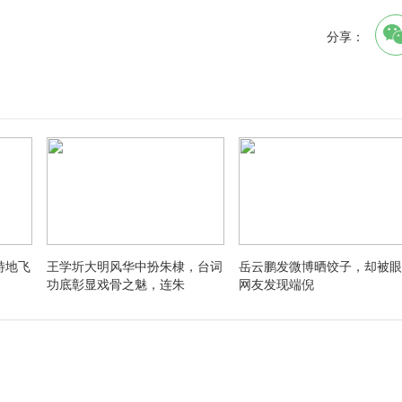
分享：
特地飞
王学圻大明风华中扮朱棣，台词
岳云鹏发微博晒饺子，却被眼
功底彰显戏骨之魅，连朱
网友发现端倪