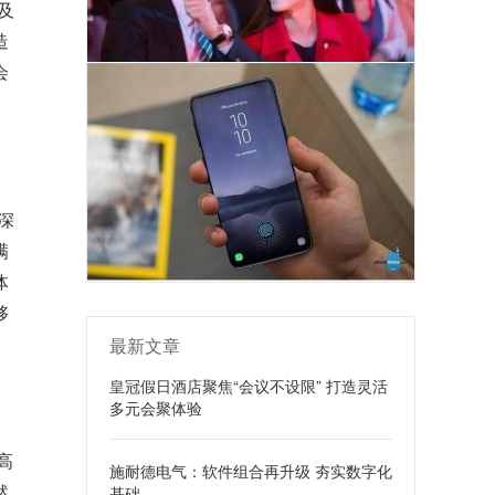
及
造
会
深
满
体
够
最新文章
皇冠假日酒店聚焦“会议不设限” 打造灵活
多元会聚体验
高
施耐德电气：软件组合再升级 夯实数字化
然
基础