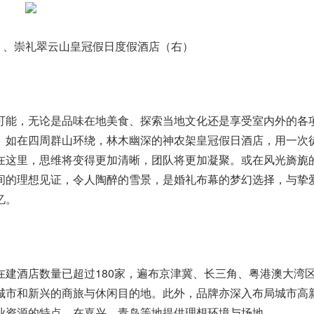
）、崇礼翠云山皇冠假日度假酒店（右）
可能，无论是品味在地美食、探索当地文化还是享受室内外的各
。如在四周群山环绕，林木幽深的
神农架皇冠假日酒店
，用一次
在这里，思维将变得更加清晰，团队将更加凝聚。或在风光旖旎
间的理想见证，令人陶醉的雪景，是婚礼布幕的梦幻选择，与挚
忆。
建酒店数量已超过180家，遍布
京津冀、长三角、粤港澳大湾
城市
和
新兴的商旅与休闲目的地
。此外，品牌亦深入布局城市高
业资源的特点，在嘉兴、青岛等地提供理想环境与场地。