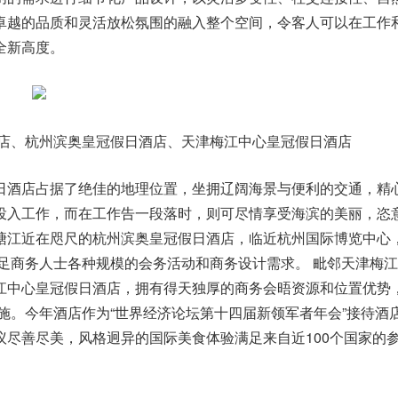
卓越的品质和灵活放松氛围的融入整个空间，令客人可以在工作
全新高度。
店、杭州滨奥皇冠假日酒店、天津梅江中心皇冠假日酒店
日酒店
占据了绝佳的地理位置，坐拥辽阔海景与便利的交通，精
投入工作，而在工作告一段落时，则可尽情享受海滨的美丽，恣
塘江近在咫尺的
杭州滨奥皇冠假日酒店，
临近杭州国际博览中心
满足商务人士各种规模的会务活动和商务设计需求。 毗邻天津梅
江中心皇冠假日酒店
，拥有得天独厚的商务会晤资源和位置优势
设施。今年酒店作为“世界经济论坛第十四届新领军者年会”接待酒
尽善尽美，风格迥异的国际美食体验满足来自近100个国家的