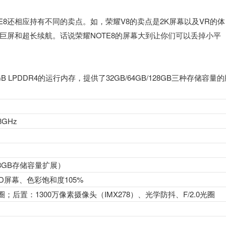
E8还相应持有不同的卖点。如，荣耀V8的卖点是2K屏幕以及VR的体
K巨屏和超长续航。话说荣耀NOTE8的屏幕大到让你们可以丢掉小平
LPDDR4的运行内存，提供了32GB/64GB/128GB三种存储容量的
.8GHz
128GB存储容量扩展）
LED屏幕、色彩饱和度105%
光圈；
后置：
1300万像素摄像头（IMX278）、光学防抖、F/2.0光圈