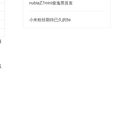
nubiaZ7mini俊逸黑首发
小米粉丝期待已久的5s
摄
弧