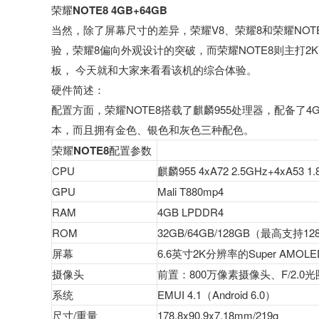
荣耀NOTE8 4GB+64GB
当然，除了屏幕尺寸的差异，荣耀V8、荣耀8和荣耀NOT
验，荣耀8偏向外观设计的突破，而荣耀NOTE8则主打2
板， 今天就和大家来看看该机的综合体验。
硬件简述：
配置方面，荣耀NOTE8搭载了麒麟955处理器，配备了4GB 
本，而且拥有金色、银色和灰色三种配色。
荣耀NOTE8配置参数
CPU
麒麟955 4xA72 2.5GHz+4xA53 1
GPU
Mali T880mp4
RAM
4GB LPDDR4
ROM
32GB/64GB/128GB（最高支持
屏幕
6.6英寸2K分辨率的Super AMO
摄像头
前置：
800万像素摄像头、F/2.0
系统
EMUI 4.1（Android 6.0）
尺寸/重量
178.8x90.9x7.18mm/219g