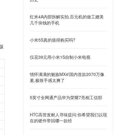
红米4A内部拆解实拍,百元机的做工媲美
几千块钱的手机
小米5S真的值得购买吗?
版
仅花39元用小米1S自制小米电视
情怀满满的魅族MX4!国内首款2070万像
素,极致手感太爽了
5英寸全网通产品华为荣耀7亮相工信部
HTC高管发耐人寻味提问:你希望我们以现
在的硬件带回哪一款经