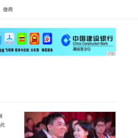
微商
广告
展
。此