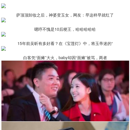
萨顶顶卸妆之后，神婆变玉女，网友：早这样早就红了
嗯哼不愧是10后梗王，哈哈哈哈哈
15年前吴昕有多好看？在《宝莲灯》中，将玉帝迷的“
白客凭“面瘫”大火，baby却因“面瘫”被骂，两者