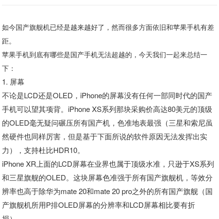
如今国产旗舰机已经是越来越好了，然而很多方面依旧和苹果手机有差
距。
苹果手机到底有哪些是国产手机无法超越的，今天我们一起来总结一
下：
1. 屏幕
不论是LCD还是OLED，iPhone的屏幕没有任何一部同时代的国产
手机可以望其项背。iPhone XS系列那块采购价高达80美元的顶级
的OLED毫无疑问碾压所有国产机，色准地表最强（三星和索尼虽
然硬件也同样厉害，但是基于下面所说的软件原因无法发挥出实
力），支持杜比HDR10。
iPhone XR上面的LCD屏幕在业界也属于顶级水准，只逊于XS系列
和三星旗舰的OLED。这块屏幕色准强于所有国产旗舰机，等效分
辨率也高于除华为mate 20和mate 20 pro之外的所有国产旗舰（国
产旗舰机所用P排OLED屏幕的分辨率和LCD屏幕相比要有折
损）。