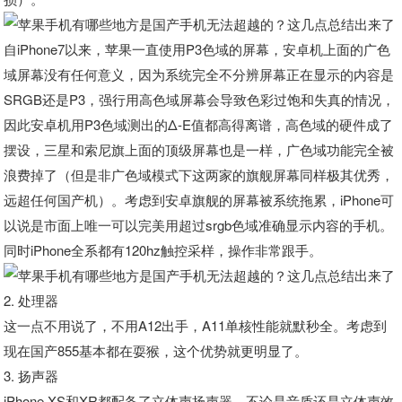
自iPhone7以来，苹果一直使用P3色域的屏幕，安卓机上面的广色
域屏幕没有任何意义，因为系统完全不分辨屏幕正在显示的内容是
SRGB还是P3，强行用高色域屏幕会导致色彩过饱和失真的情况，
因此安卓机用P3色域测出的Δ-E值都高得离谱，高色域的硬件成了
摆设，三星和索尼旗上面的顶级屏幕也是一样，广色域功能完全被
浪费掉了（但是非广色域模式下这两家的旗舰屏幕同样极其优秀，
远超任何国产机）。考虑到安卓旗舰的屏幕被系统拖累，iPhone可
以说是市面上唯一可以完美用超过srgb色域准确显示内容的手机。
同时iPhone全系都有120hz触控采样，操作非常跟手。
2. 处理器
这一点不用说了，不用A12出手，A11单核性能就默秒全。考虑到
现在国产855基本都在耍猴，这个优势就更明显了。
3. 扬声器
iPhone XS和XR都配备了立体声扬声器，不论是音质还是立体声效