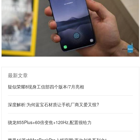
最新文章
疑似荣耀8现身工信部四个版本/7月亮相
深度解析:为何蓝宝石材质让手机厂商又爱又恨?
骁龙855Plus+60倍变焦+120Hz,配置很给力