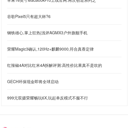
苹果16英寸MacBookPro上线官网:再次创造系列之“
谷歌Pixel5只有超大杯?6
钢铁雄心,掌上狂热|浅评AGMX3户外旗舰手机
荣耀Magic3确认,120Hz+麒麟9000,符合真香定律
红辣椒4A对比红米4A拆解评测:高性价比果真不是吹的
GECH环保现金即将全球启动
999元双摄荣耀畅玩6X,玩起单反模式不服不行