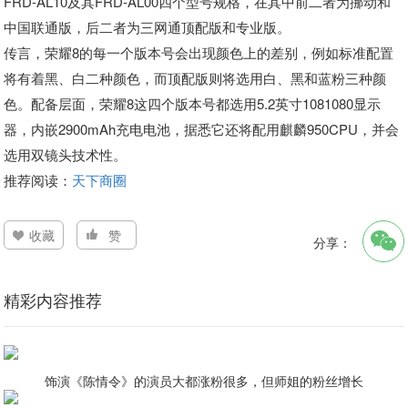
FRD-AL10及其FRD-AL00四个型号规格，在其中前二者为挪动和
中国联通版，后二者为三网通顶配版和专业版。
传言，荣耀8的每一个版本号会出现颜色上的差别，例如标准配置
将有着黑、白二种颜色，而顶配版则将选用白、黑和蓝粉三种颜
色。配备层面，荣耀8这四个版本号都选用5.2英寸1081080显示
器，内嵌2900mAh充电电池，据悉它还将配用麒麟950CPU，并会
选用双镜头技术性。
推荐阅读：
天下商圈
收藏
赞
分享：
精彩内容推荐
饰演《陈情令》的演员大都涨粉很多，但师姐的粉丝增长