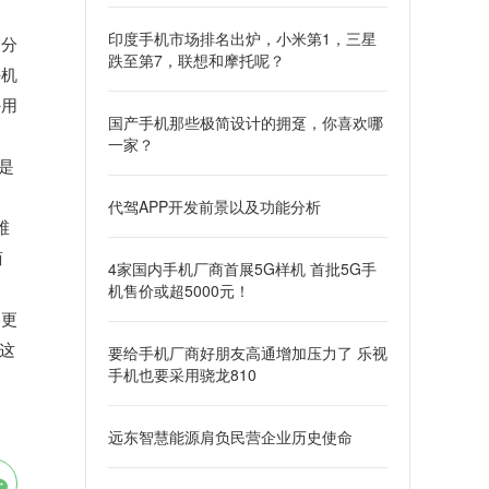
印度手机市场排名出炉，小米第1，三星
更分
跌至第7，联想和摩托呢？
手机
外用
国产手机那些极简设计的拥趸，你喜欢哪
一家？
是
代驾APP开发前景以及功能分析
维
商
4家国内手机厂商首展5G样机 首批5G手
机售价或超5000元！
为更
这
要给手机厂商好朋友高通增加压力了 乐视
手机也要采用骁龙810
远东智慧能源肩负民营企业历史使命