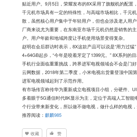
贴近用户。9月5日，荣耀发布的8X采用了旗舰机的配置
千元机市场具有一定的特殊性，与高端市场相比，千元机
散，虽然核心用户集中于年轻用户，但也会涉及老人用户
厂商来说尤为重要，在东南亚市场千元机仍然是销售的主
户。用户年龄和地域跨度让手机使用场景变得复杂。
赵明在会后群访时表示，8X这款产品可以说是“用力过猛”，
4+64GB起步，“今年是咬着牙定了1399元。” 8X系列
手机行业面临重重挑战，跨界进军电视领域会不会是门好
云网数据，2018年第二季度，小米电视出货量登顶中
进军电视领域起到了示范作用。
有市场传言称传华为重新成立电视项目小组，分硬件、U
多着眼于5G通信时代8K显示为主，定位于高端人工智能
个行业带来新变化，所以做不做电视，做什么样的电视，
推荐阅读：
麒麟985
收藏
赞