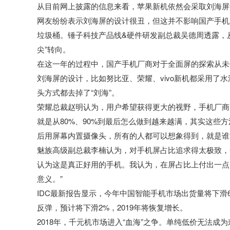
从目前网上披露的信息来看，苹果新机依然会采取刘海屏设计。
网友纷纷表示刘海屏的设计很丑，但这并不影响国产手机
垃圾桶。锤子科技产品线&硬件研发副总裁吴德周透露，从
尖”转向。
在这一年的过程中，国产手机厂商对于全面屏的探索从未
刘海屏的设计，比如努比亚、荣耀、vivo新机都采用了水滴屏
头方式都去掉了“刘海”。
荣耀总裁赵明认为，用户希望获得更大的视野，手机厂商
就是从80%、90%到最后怎么做到越来越满，其实这些
后用屏幕内置摄像头，所有的人都可以想象得到，就是谁
魅族高级副总裁李楠认为，对手机屏占比追求得太极致，
认为这是真正好用的手机。我认为，在屏占比上付出一点
意义。”
IDC最新报告显示，今年中国智能手机市场出货量将下滑
反弹，预计将下滑2%，2019年将恢复增长。
2018年，千元机市场进入“血海”之争。单纯低价无法