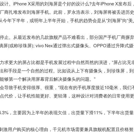
iPhone X采用的刘海屏是个好的设计么?去年iPhone X发布后
厂商扎堆发布刘海屏手机。此前，罗永浩表示，刘海屏将被丢进历
今年下半年，或明年上半年开始，手机的趋势会是从“刘海屏”向“美
停止。从最近发布的几款旗舰产品不难看出，部分国产手机厂商摒
(或称珍珠屏); vivo Nex通过弹出式摄像头、OPPO通过升降式
力求更大的屏占比都是手机发展过程中自然而然的演进，“屏占比无
方法和手段是一个自然的过程。比如说从上下有摄像头，到珍珠屏，到
能够第一个解决用屏幕背后解决摄像头的问题。”
会导致手机变得很厚、很重，“现在有的手机厚度接近10毫米，我们
点代价，让手机性能更好、更轻薄，这种设计对消费者的日常使用
6.3%，主要因为上半年的表现欠佳，出货量下滑11%，下半年出货
成为刺激用户购买的核心理由，千元机市场需要兼具旗舰机配置且价格努