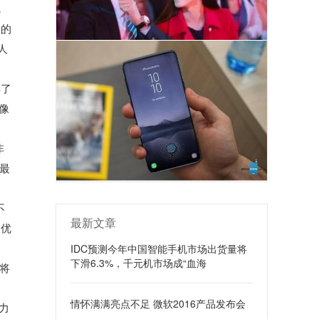
，
史的
人
弃了
摄像
非
最
不
最新文章
更优
IDC预测今年中国智能手机市场出货量将
下滑6.3%，千元机市场成“血海
量将
情怀满满亮点不足 微软2016产品发布会
力