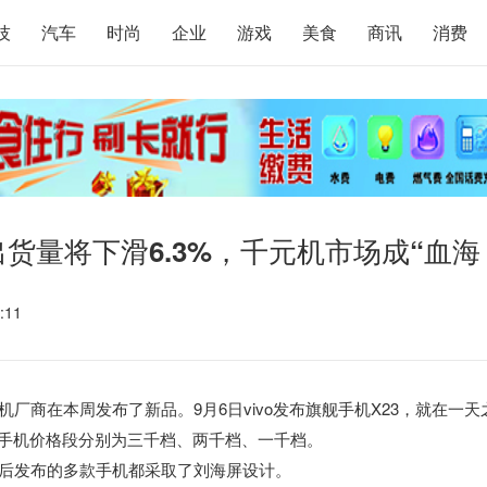
技
汽车
时尚
企业
游戏
美食
商讯
消费
货量将下滑6.3%，千元机市场成“血海
:11
机厂商在本周发布了新品。9月6日vivo发布旗舰手机X23，就在一天
款手机价格段分别为三千档、两千档、一千档。
。随后发布的多款手机都采取了刘海屏设计。